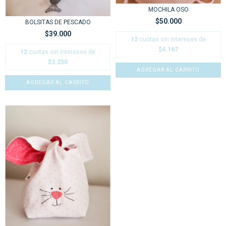
MOCHILA OSO
$50.000
BOLSITAS DE PESCADO
$39.000
12
cuotas sin intereses de
$4.167
12
cuotas sin intereses de
$3.250
AGREGAR AL CARRITO
AGREGAR AL CARRITO